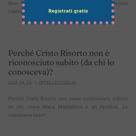
Non esistono “gli Asburgo”: ad ogni generazione
Registrati gratis
l’identità del capostipite maschile si diluisce
Perché Cristo Risorto non è
riconosciuto subito (da chi lo
conosceva)?
2025-04-24
~
INTELLECTUALIA
Perché Cristo Risorto non viene riconosciuto subitoi
da chi, come Maria Maddalena o gli Apostoli, Lo
conosceva bene?