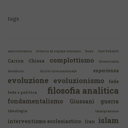
tags
amico/nemico
attacco al regime iraniano
bene
Carl Schmitt
complottismo
Carron
Chiesa
democrazia
esperienza
desiderio
diritto internazionale
evoluzione
evoluzionismo
fede
filosofia analitica
fede e politica
fondamentalismo
Giussani
guerra
ideologia
immigrazione
islam
interventismo ecclesiastico
Iran