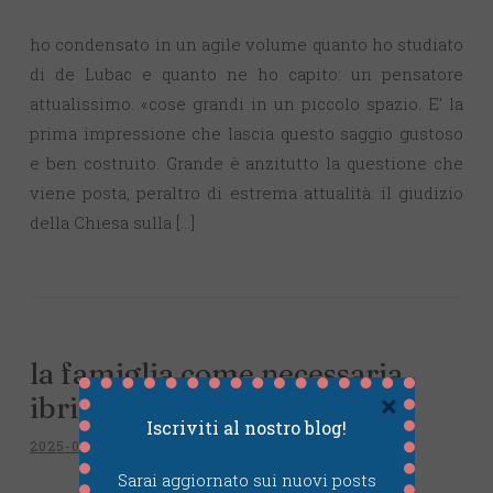
ho condensato in un agile volume quanto ho studiato
di de Lubac e quanto ne ho capito: un pensatore
attualissimo. «cose grandi in un piccolo spazio. E’ la
prima impressione che lascia questo saggio gustoso
e ben costruito. Grande è anzitutto la questione che
viene posta, peraltro di estrema attualità: il giudizio
della Chiesa sulla […]
la famiglia come necessaria
×
ibridazione
Iscriviti al nostro blog!
2025-06-13
~
INTELLECTUALIA
Sarai aggiornato sui nuovi posts