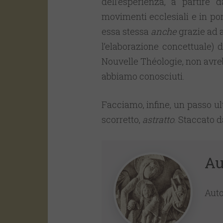
dell’esperienza, a partire 
movimenti ecclesiali e in pon
essa stessa
anche
grazie ad ap
l’elaborazione concettuale) 
Nouvelle Théologie, non avreb
abbiamo conosciuti.
Facciamo, infine, un passo ul
scorretto,
astratto
. Staccato 
Au
Auto