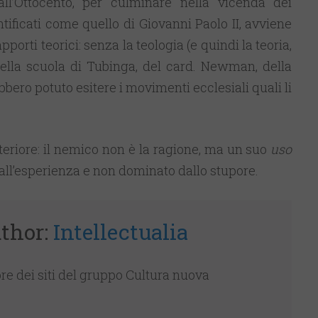
dall’Ottocento, per culminare nella vicenda dei
tificati come quello di Giovanni Paolo II, avviene
porti teorici: senza la teologia (e quindi la teoria,
della scuola di Tubinga, del card. Newman, della
bero potuto esitere i movimenti ecclesiali quali li
teriore: il nemico non è la ragione, ma un suo
uso
dall’esperienza e non dominato dallo stupore.
thor:
Intellectualia
re dei siti del gruppo Cultura nuova