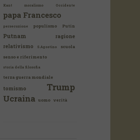
Kant
moralismo
Occidente
papa Francesco
populismo
Putin
persecuzione
Putnam
ragione
relativismo
scuola
S.Agostino
senso e riferimento
storia della filosofia
terza guerra mondiale
Trump
tomismo
Ucraina
uomo
verità