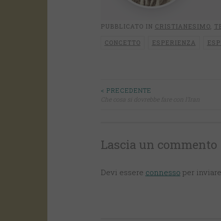
PUBBLICATO IN
CRISTIANESIMO
,
T
CONCETTO
ESPERIENZA
ESP
< PRECEDENTE
Navigazione
Che cosa si dovrebbe fare con l’Iran
articoli
Lascia un commento
Devi essere
connesso
per inviar