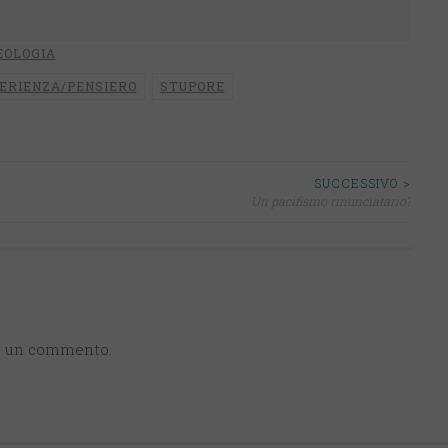
EOLOGIA
ERIENZA/PENSIERO
STUPORE
SUCCESSIVO >
Un pacifismo rinunciatario?
e un commento.