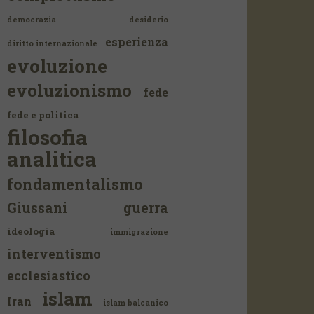
democrazia
desiderio
esperienza
diritto internazionale
evoluzione
evoluzionismo
fede
fede e politica
filosofia
analitica
fondamentalismo
Giussani
guerra
ideologia
immigrazione
interventismo
ecclesiastico
islam
Iran
islam balcanico