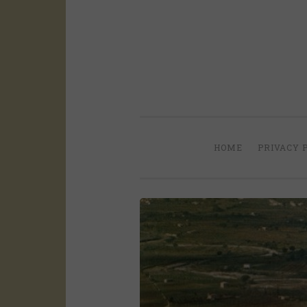
Salta
il
contenuto
HOME
PRIVACY 