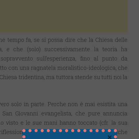
e tempo fa, se si possa dire che la Chiesa delle
a, e che (solo) successivamente la teoria ha
sopravvento sull’esperienza, fino al punto da
atto con una ragnatela moralistico-ideologica, che
 Chiesa tridentina, ma tuttora stende su tutti noi la
ero solo in parte. Perche non è mai esistita una
so San Giovanni evangelista, che pure annuncia
o visto e le sue mani hanno toccato (cfr. la sua
 riflessione teologica per inquadrare in qualche
×