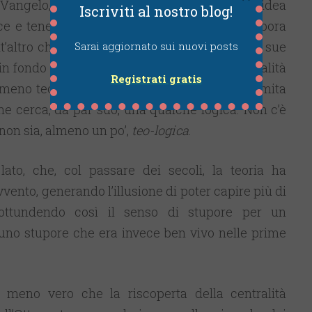
Vangelo, ad esempio, è infatti dominato dall’idea
Iscriviti al nostro blog!
uce e tenebre. E analogamente San Paolo elabora
tt’altro che rozza ed elementare (si pensi alla sue
Sarai aggiornato sui nuovi posts
 in fondo lo stesso San Pietro, che è, per mentalità
Registrati gratis
 meno teorico dei discepoli di Cristo non si limita
e cerca, da par suo, una qualche logica. Non c’è
non sia, almeno un po’,
teo-logica
.
ato, che, col passare dei secoli, la teoria ha
vento, generando l’illusione di poter capire più di
 ottundendo così il senso di stupore per un
uno stupore che era invece ben vivo nelle prime
 meno vero che la riscoperta della centralità