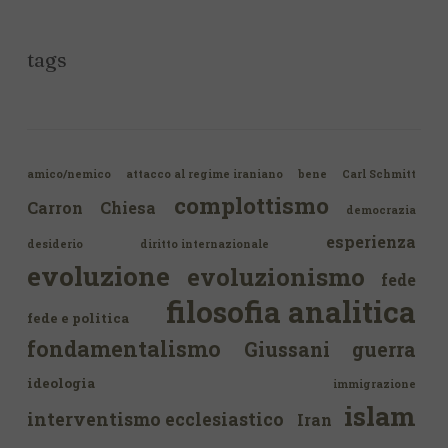
tags
amico/nemico
attacco al regime iraniano
bene
Carl Schmitt
complottismo
Carron
Chiesa
democrazia
esperienza
desiderio
diritto internazionale
evoluzione
evoluzionismo
fede
filosofia analitica
fede e politica
fondamentalismo
Giussani
guerra
ideologia
immigrazione
islam
interventismo ecclesiastico
Iran