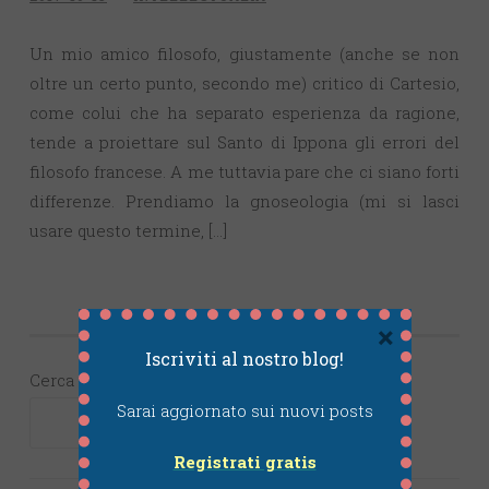
Un mio amico filosofo, giustamente (anche se non
oltre un certo punto, secondo me) critico di Cartesio,
come colui che ha separato esperienza da ragione,
tende a proiettare sul Santo di Ippona gli errori del
filosofo francese. A me tuttavia pare che ci siano forti
differenze. Prendiamo la gnoseologia (mi si lasci
usare questo termine, […]
×
Iscriviti al nostro blog!
Cerca
Sarai aggiornato sui nuovi posts
CERCA
Registrati gratis