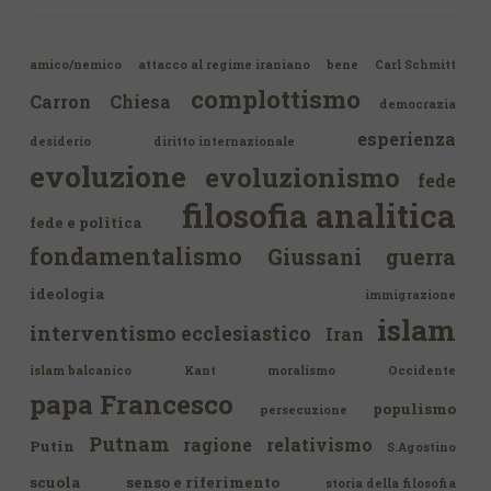
amico/nemico
attacco al regime iraniano
bene
Carl Schmitt
complottismo
Carron
Chiesa
democrazia
esperienza
desiderio
diritto internazionale
evoluzione
evoluzionismo
fede
filosofia analitica
fede e politica
fondamentalismo
Giussani
guerra
ideologia
immigrazione
islam
interventismo ecclesiastico
Iran
islam balcanico
Kant
moralismo
Occidente
papa Francesco
populismo
persecuzione
Putnam
ragione
relativismo
Putin
S.Agostino
scuola
senso e riferimento
storia della filosofia