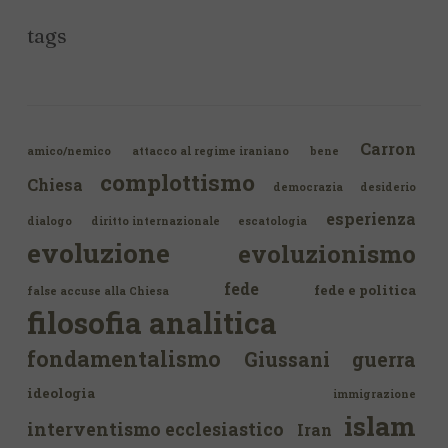
tags
Carron
amico/nemico
attacco al regime iraniano
bene
complottismo
Chiesa
democrazia
desiderio
esperienza
dialogo
diritto internazionale
escatologia
evoluzione
evoluzionismo
fede
fede e politica
false accuse alla Chiesa
filosofia analitica
fondamentalismo
Giussani
guerra
ideologia
immigrazione
islam
interventismo ecclesiastico
Iran