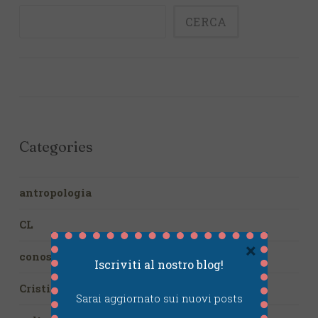
CERCA
Categories
antropologia
CL
×
conoscenza
Iscriviti al nostro blog!
Cristianesimo
Sarai aggiornato sui nuovi posts