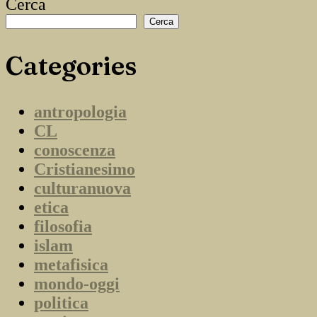
Cerca
Cerca
Categories
antropologia
CL
conoscenza
Cristianesimo
culturanuova
etica
filosofia
islam
metafisica
mondo-oggi
politica