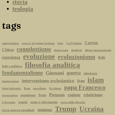
storia
teologia
tags
Carron
amico/nemico
attacco al regime iraniano
bene
Carl Schmitt
complottismo
Chiesa
democrazia
desiderio
diritto internazionale
evoluzione
evoluzionismo
esperienza
fede
filosofia analitica
fede e politica
fondamentalismo
Giussani
guerra
ideologia
islam
interventismo ecclesiastico
Iran
immigrazione
papa Francesco
islam balcanico
Kant
moralismo
Occidente
Putnam
ragione
relativismo
populismo
Putin
persecuzione
scuola
senso e riferimento
S.Agostino
storia della filosofia
Trump
Ucraina
tomismo
terza guerra mondiale