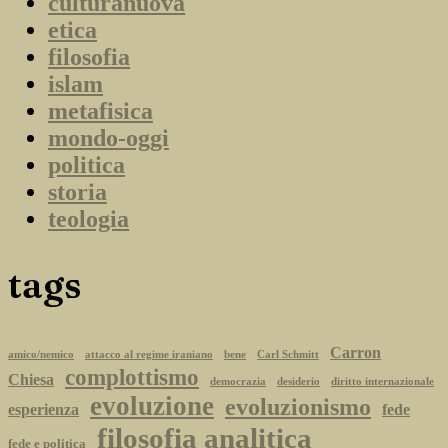
culturanuova
etica
filosofia
islam
metafisica
mondo-oggi
politica
storia
teologia
tags
Carron
amico/nemico
attacco al regime iraniano
bene
Carl Schmitt
complottismo
Chiesa
democrazia
desiderio
diritto internazionale
evoluzione
evoluzionismo
esperienza
fede
filosofia analitica
fede e politica