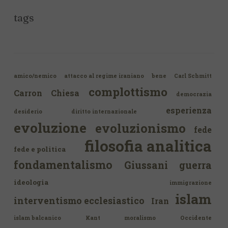
tags
amico/nemico
attacco al regime iraniano
bene
Carl Schmitt
complottismo
Carron
Chiesa
democrazia
esperienza
desiderio
diritto internazionale
evoluzione
evoluzionismo
fede
filosofia analitica
fede e politica
fondamentalismo
Giussani
guerra
ideologia
immigrazione
islam
interventismo ecclesiastico
Iran
islam balcanico
Kant
moralismo
Occidente