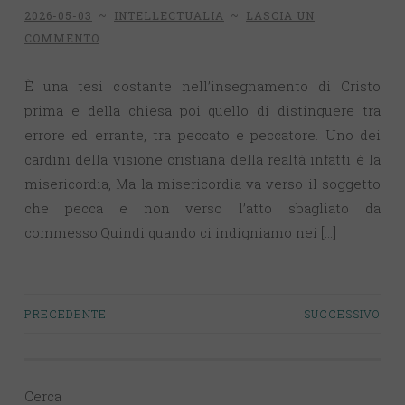
2026-05-03
~
INTELLECTUALIA
~
LASCIA UN
COMMENTO
È una tesi costante nell’insegnamento di Cristo
prima e della chiesa poi quello di distinguere tra
errore ed errante, tra peccato e peccatore. Uno dei
cardini della visione cristiana della realtà infatti è la
misericordia, Ma la misericordia va verso il soggetto
che pecca e non verso l’atto sbagliato da
commesso.Quindi quando ci indigniamo nei […]
PRECEDENTE
SUCCESSIVO
Navigazione
articoli
Cerca