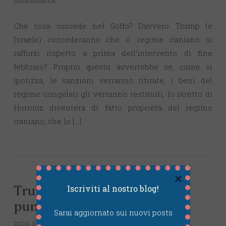
Che cosa succede nel Golfo? Davvero Trump (e
Israele) concederanno che il regime iraniano si
rafforzi rispetto a prima dell’intervento di fine
febbraio? Proprio questo avverrebbe se, come si
ipotizza, le sanzioni verranno ritirate, i beni del
regime congelati gli verranno restituiti, lo stretto di
Hormuz diventerà di fatto proprietà del regime
iraniano, che lo […]
×
Trump e papa Leone (2a
Iscriviti al nostro blog!
puntata)
Sarai aggiornato sui nuovi posts
2026-05-07
~
INTELLECTUALIA
~
LASCIA UN