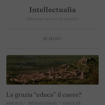
Intellectualia
Salta
il
riflessioni su temi di attualità
contenuto
MENU
La grazia “educa” il cuore?
2026-06-11
~
INTELLECTUALIA
~
LASCIA UN