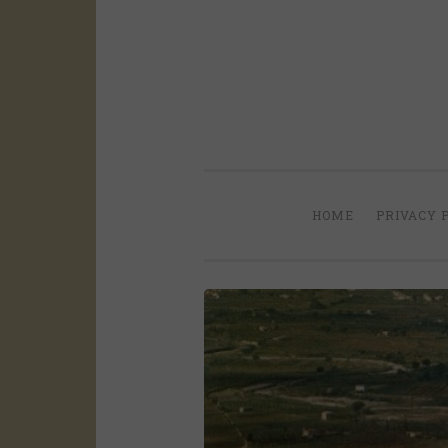
Salta
il
contenuto
HOME
PRIVACY 