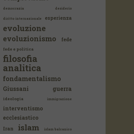
democrazia
desiderio
esperienza
diritto internazionale
evoluzione
evoluzionismo
fede
fede e politica
filosofia
analitica
fondamentalismo
Giussani
guerra
ideologia
immigrazione
interventismo
ecclesiastico
islam
Iran
islam balcanico