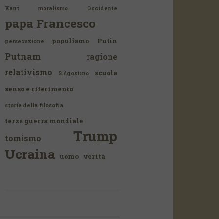
Kant
moralismo
Occidente
papa Francesco
populismo
Putin
persecuzione
Putnam
ragione
relativismo
scuola
S.Agostino
senso e riferimento
storia della filosofia
terza guerra mondiale
Trump
tomismo
Ucraina
uomo
verità