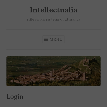
Intellectualia
Salta
il
riflessioni su temi di attualità
contenuto
MENU
Login