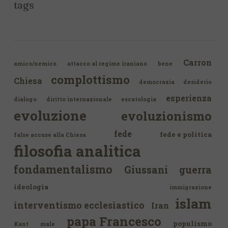
tags
Carron
amico/nemico
attacco al regime iraniano
bene
complottismo
Chiesa
democrazia
desiderio
esperienza
dialogo
diritto internazionale
escatologia
evoluzione
evoluzionismo
fede
fede e politica
false accuse alla Chiesa
filosofia analitica
fondamentalismo
Giussani
guerra
ideologia
immigrazione
islam
interventismo ecclesiastico
Iran
papa Francesco
populismo
Kant
male