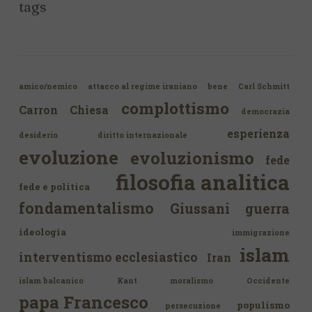
tags
amico/nemico
attacco al regime iraniano
bene
Carl Schmitt
complottismo
Carron
Chiesa
democrazia
esperienza
desiderio
diritto internazionale
evoluzione
evoluzionismo
fede
filosofia analitica
fede e politica
fondamentalismo
Giussani
guerra
ideologia
immigrazione
islam
interventismo ecclesiastico
Iran
islam balcanico
Kant
moralismo
Occidente
papa Francesco
populismo
persecuzione