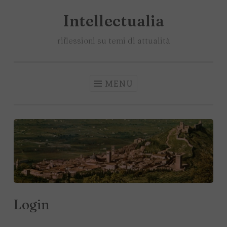
Intellectualia
Salta
il
riflessioni su temi di attualità
contenuto
MENU
Login